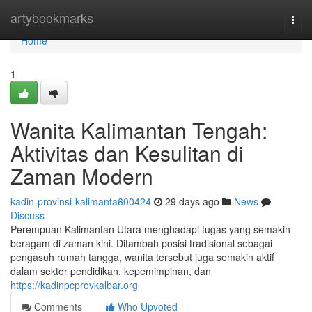
Home
artybookmarks
Togg
navi
Home
1
Wanita Kalimantan Tengah:
Aktivitas dan Kesulitan di
Zaman Modern
kadin-provinsi-kalimanta600424
29 days ago
News
Discuss
Perempuan Kalimantan Utara menghadapi tugas yang semakin
beragam di zaman kini. Ditambah posisi tradisional sebagai
pengasuh rumah tangga, wanita tersebut juga semakin aktif
dalam sektor pendidikan, kepemimpinan, dan
https://kadinpcprovkalbar.org
Comments
Who Upvoted