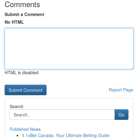
Comments
Submit a Comment
No HTML
HTML is disabled
Report Page
Search
Go
Published News
1
1xBet Canada: Your Ultimate Betting Guide