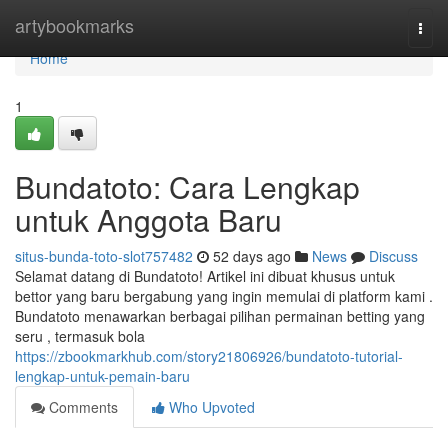
Home
artybookmarks
Togg
navi
Home
1
Bundatoto: Cara Lengkap
untuk Anggota Baru
situs-bunda-toto-slot757482
52 days ago
News
Discuss
Selamat datang di Bundatoto! Artikel ini dibuat khusus untuk
bettor yang baru bergabung yang ingin memulai di platform kami .
Bundatoto menawarkan berbagai pilihan permainan betting yang
seru , termasuk bola
https://zbookmarkhub.com/story21806926/bundatoto-tutorial-
lengkap-untuk-pemain-baru
Comments
Who Upvoted