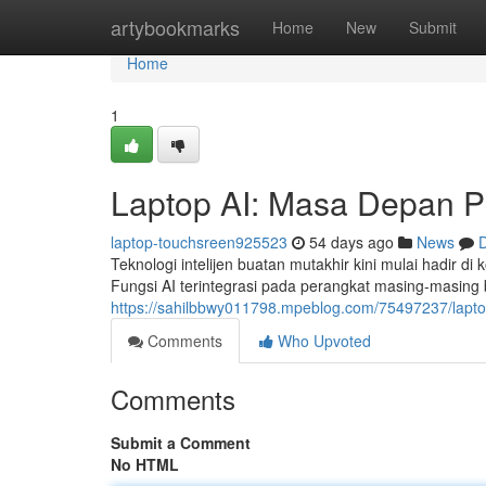
Home
artybookmarks
Home
New
Submit
Home
1
Laptop AI: Masa Depan P
laptop-touchsreen925523
54 days ago
News
D
Teknologi intelijen buatan mutakhir kini mulai hadir di
Fungsi AI terintegrasi pada perangkat masing-masing 
https://sahilbbwy011798.mpeblog.com/75497237/lapt
Comments
Who Upvoted
Comments
Submit a Comment
No HTML