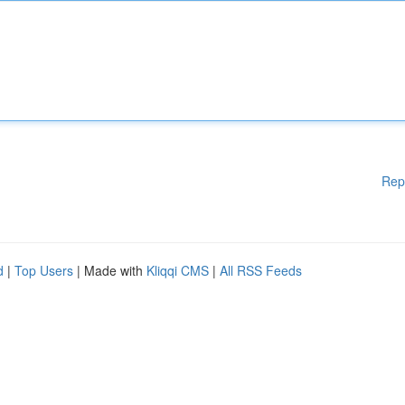
Rep
d
|
Top Users
| Made with
Kliqqi CMS
|
All RSS Feeds