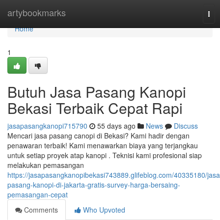
Home
artybookmarks
Tog
nav
Home
1
Butuh Jasa Pasang Kanopi
Bekasi Terbaik Cepat Rapi
jasapasangkanopi715790
55 days ago
News
Discuss
Mencari jasa pasang canopi di Bekasi? Kami hadir dengan
penawaran terbaik! Kami menawarkan biaya yang terjangkau
untuk setiap proyek atap kanopi . Teknisi kami profesional siap
melakukan pemasangan
https://jasapasangkanopibekasi743889.glifeblog.com/40335180/jasa
pasang-kanopi-di-jakarta-gratis-survey-harga-bersaing-
pemasangan-cepat
Comments
Who Upvoted