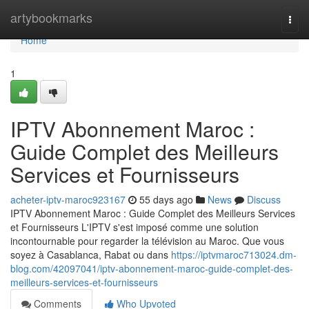
Home
artybookmarks
Togg
navi
Home
1
IPTV Abonnement Maroc :
Guide Complet des Meilleurs
Services et Fournisseurs
acheter-iptv-maroc923167
55 days ago
News
Discuss
IPTV Abonnement Maroc : Guide Complet des Meilleurs Services
et Fournisseurs L'IPTV s'est imposé comme une solution
incontournable pour regarder la télévision au Maroc. Que vous
soyez à Casablanca, Rabat ou dans
https://iptvmaroc713024.dm-
blog.com/42097041/iptv-abonnement-maroc-guide-complet-des-
meilleurs-services-et-fournisseurs
Comments
Who Upvoted