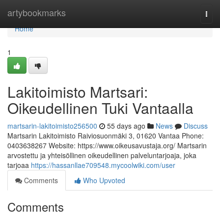
Home
artybookmarks
Togg
navi
Home
1
Lakitoimisto Martsari:
Oikeudellinen Tuki Vantaalla
martsarin-lakitoimisto256500
55 days ago
News
Discuss
Martsarin Lakitoimisto Raiviosuonmäki 3, 01620 Vantaa Phone:
0403638267 Website: https://www.oikeusavustaja.org/ Martsarin
arvostettu ja yhteisöllinen oikeudellinen palveluntarjoaja, joka
tarjoaa
https://hassanllae709548.mycoolwiki.com/user
Comments
Who Upvoted
Comments