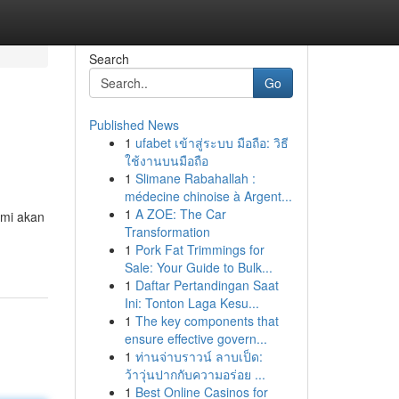
Search
Go
Published News
1
ufabet เข้าสู่ระบบ มือถือ: วิธี
ใช้งานบนมือถือ
1
Slimane Rabahallah :
médecine chinoise à Argent...
1
A ZOE: The Car
ami akan
Transformation
1
Pork Fat Trimmings for
Sale: Your Guide to Bulk...
1
Daftar Pertandingan Saat
Ini: Tonton Laga Kesu...
1
The key components that
ensure effective govern...
1
ท่านจ่าบราวน์ ลาบเป็ด:
ว้าวุ่นปากกับความอร่อย ...
1
Best Online Casinos for