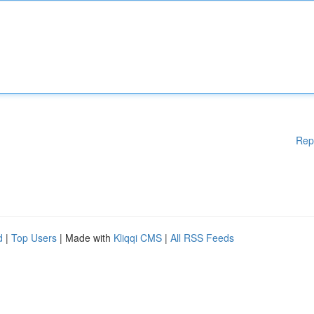
Rep
d
|
Top Users
| Made with
Kliqqi CMS
|
All RSS Feeds