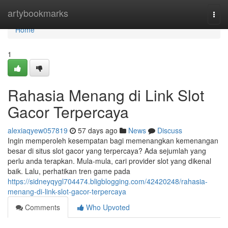
Home
artybookmarks
Togg
navi
Home
1
Rahasia Menang di Link Slot
Gacor Terpercaya
alexiaqyew057819
57 days ago
News
Discuss
Ingin memperoleh kesempatan bagi memenangkan kemenangan
besar di situs slot gacor yang terpercaya? Ada sejumlah yang
perlu anda terapkan. Mula-mula, cari provider slot yang dikenal
baik. Lalu, perhatikan tren game pada
https://sidneyqygl704474.bligblogging.com/42420248/rahasia-
menang-di-link-slot-gacor-terpercaya
Comments
Who Upvoted