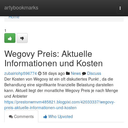
Home
artybookmarks
Togg
navi
Home
1
Wegovy Preis: Aktuelle
Informationen und Kosten
zubairiohp596774
58 days ago
News
Discuss
Der Kosten von Wegovy ist ein oft diskutiertes Punkt , da die
Behandlung eine signifikante finanzielle Belastung darstellen
kann. Aktuell liegt der monatliche Wegovy Preis je nach Menge
und Anbieter
https://prestonwmvm485821.blogpixi.com/42033337/wegovy-
preis-aktuelle-informationen-und-kosten
Comments
Who Upvoted