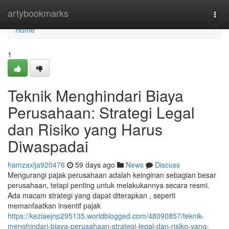
Home
artybookmarks
Togg
navi
Home
1
Teknik Menghindari Biaya
Perusahaan: Strategi Legal
dan Risiko yang Harus
Diwaspadai
hamzaxlja920476
59 days ago
News
Discuss
Mengurangi pajak perusahaan adalah keinginan sebagian besar
perusahaan, tetapi penting untuk melakukannya secara resmi.
Ada macam strategi yang dapat diterapkan , seperti
memanfaatkan insentif pajak
https://keziaejnp295135.worldblogged.com/48090857/teknik-
menghindari-biaya-perusahaan-strategi-legal-dan-risiko-yang-