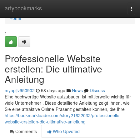
Home
artybookmarks
Togg
navi
Home
1
Professionelle Website
erstellen: Die ultimative
Anleitung
myapjlv950902
58 days ago
News
Discuss
Eine hochwertige Website aufzubauen ist mittlerweile wichtig für
viele Unternehmer . Diese detaillierte Anleitung zeigt Ihnen, wie
Sie eine attraktive Online-Präsenz gestalten können, die Ihre
https://bookmarkleader.com/story21622032/professionelle-
website-erstellen-die-ultimative-anleitung
Comments
Who Upvoted