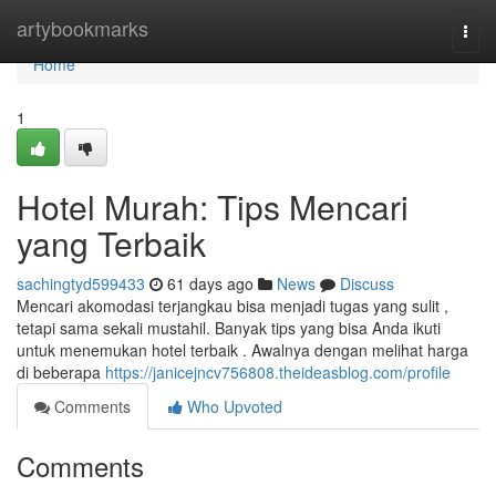
Home
artybookmarks
Togg
navi
Home
1
Hotel Murah: Tips Mencari
yang Terbaik
sachingtyd599433
61 days ago
News
Discuss
Mencari akomodasi terjangkau bisa menjadi tugas yang sulit ,
tetapi sama sekali mustahil. Banyak tips yang bisa Anda ikuti
untuk menemukan hotel terbaik . Awalnya dengan melihat harga
di beberapa
https://janicejncv756808.theideasblog.com/profile
Comments
Who Upvoted
Comments