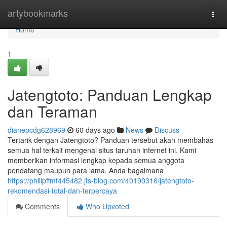
Home
artybookmarks
Togg
navi
Home
1
Jatengtoto: Panduan Lengkap
dan Teraman
dianepcdg628969
60 days ago
News
Discuss
Tertarik dengan Jatengtoto? Panduan tersebut akan membahas
semua hal terkait mengenai situs taruhan internet ini. Kami
memberikan informasi lengkap kepada semua anggota
pendatang maupun para lama. Anda bagaimana
https://philipffmf445482.jts-blog.com/40190316/jatengtoto-
rekomendasi-total-dan-terpercaya
Comments
Who Upvoted