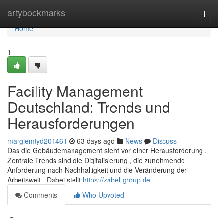
Home
artybookmarks
Togg
navi
Home
1
Facility Management
Deutschland: Trends und
Herausforderungen
margiemtyd201461
63 days ago
News
Discuss
Das die Gebäudemanagement steht vor einer Herausforderung .
Zentrale Trends sind die Digitalisierung , die zunehmende
Anforderung nach Nachhaltigkeit und die Veränderung der
Arbeitswelt . Dabei stellt
https://zabel-group.de
Comments
Who Upvoted