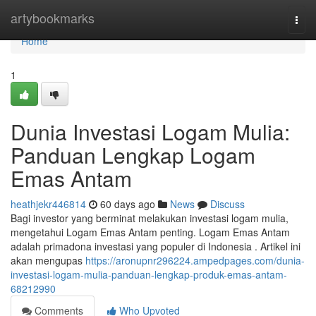
Home
artybookmarks
Togg
navi
Home
1
Dunia Investasi Logam Mulia:
Panduan Lengkap Logam
Emas Antam
heathjekr446814
60 days ago
News
Discuss
Bagi investor yang berminat melakukan investasi logam mulia,
mengetahui Logam Emas Antam penting. Logam Emas Antam
adalah primadona investasi yang populer di Indonesia . Artikel ini
akan mengupas
https://aronupnr296224.ampedpages.com/dunia-
investasi-logam-mulia-panduan-lengkap-produk-emas-antam-
68212990
Comments
Who Upvoted