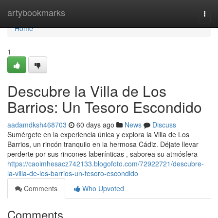
Home
artybookmarks
Togg
navi
Home
1
Descubre la Villa de Los
Barrios: Un Tesoro Escondido
aadamdksh468703
60 days ago
News
Discuss
Sumérgete en la experiencia única y explora la Villa de Los
Barrios, un rincón tranquilo en la hermosa Cádiz. Déjate llevar
perderte por sus rincones laberínticas , saborea su atmósfera
https://caoimhesacz742133.blogofoto.com/72922721/descubre-
la-villa-de-los-barrios-un-tesoro-escondido
Comments
Who Upvoted
Comments