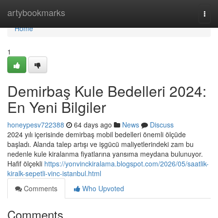
Home
artybookmarks
Togg
navi
Home
1
Demirbaş Kule Bedelleri 2024:
En Yeni Bilgiler
honeypesv722388
64 days ago
News
Discuss
2024 yılı içerisinde demirbaş mobil bedelleri önemli ölçüde
başladı. Alanda talep artışı ve işgücü maliyetlerindeki zam bu
nedenle kule kiralanma fiyatlarına yansıma meydana bulunuyor.
Hafif ölçekli
https://yonvinckiralama.blogspot.com/2026/05/saatlik-
kiralk-sepetli-vinc-istanbul.html
Comments
Who Upvoted
Comments