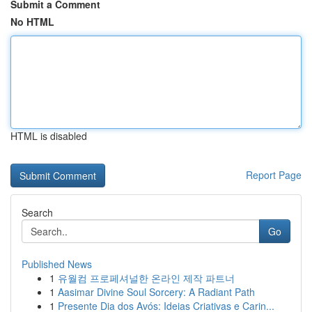
Submit a Comment
No HTML
HTML is disabled
Report Page
Search
Go
Published News
1
유월컴 프로페셔널한 온라인 제작 파트너
1
Aasimar Divine Soul Sorcery: A Radiant Path
1
Presente Dia dos Avós: Ideias Criativas e Carin...