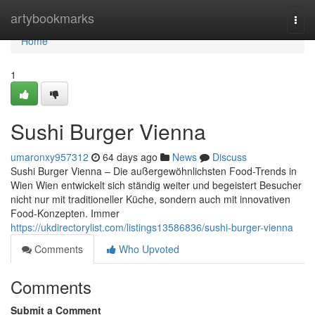
Home
artybookmarks
Togg
navi
Home
1
Sushi Burger Vienna
umaronxy957312
64 days ago
News
Discuss
Sushi Burger Vienna – Die außergewöhnlichsten Food-Trends in
Wien Wien entwickelt sich ständig weiter und begeistert Besucher
nicht nur mit traditioneller Küche, sondern auch mit innovativen
Food-Konzepten. Immer
https://ukdirectorylist.com/listings13586836/sushi-burger-vienna
Comments
Who Upvoted
Comments
Submit a Comment