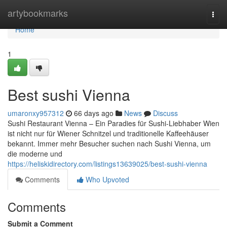
Home
artybookmarks
Togg
navi
Home
1
Best sushi Vienna
umaronxy957312
66 days ago
News
Discuss
Sushi Restaurant Vienna – Ein Paradies für Sushi-Liebhaber Wien
ist nicht nur für Wiener Schnitzel und traditionelle Kaffeehäuser
bekannt. Immer mehr Besucher suchen nach Sushi Vienna, um
die moderne und
https://heliskidirectory.com/listings13639025/best-sushi-vienna
Comments
Who Upvoted
Comments
Submit a Comment