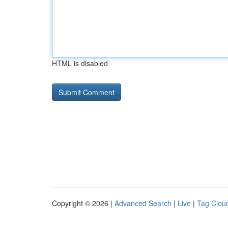
HTML is disabled
Copyright © 2026 |
Advanced Search
|
Live
|
Tag Clou