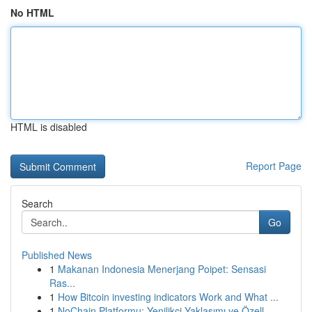
No HTML
HTML is disabled
Report Page
Search
Go
Published News
1
Makanan Indonesia Menerjang Poipet: Sensasi
Ras...
1
How Bitcoin investing indicators Work and What ...
1
NoChain Platformu: Yenilikçi Yaklaşımı ve Özell...