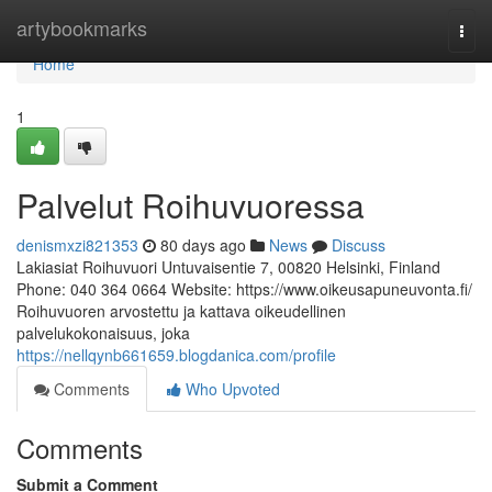
Home
artybookmarks
Togg
navi
Home
1
Palvelut Roihuvuoressa
denismxzi821353
80 days ago
News
Discuss
Lakiasiat Roihuvuori Untuvaisentie 7, 00820 Helsinki, Finland
Phone: 040 364 0664 Website: https://www.oikeusapuneuvonta.fi/
Roihuvuoren arvostettu ja kattava oikeudellinen
palvelukokonaisuus, joka
https://nellqynb661659.blogdanica.com/profile
Comments
Who Upvoted
Comments
Submit a Comment