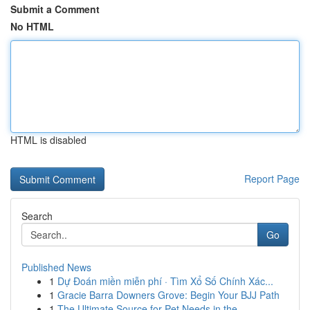
Submit a Comment
No HTML
HTML is disabled
Report Page
Search
Go
Published News
1
Dự Đoán miền miễn phí · Tìm Xổ Số Chính Xác...
1
Gracie Barra Downers Grove: Begin Your BJJ Path
1
The Ultimate Source for Pet Needs in the ...