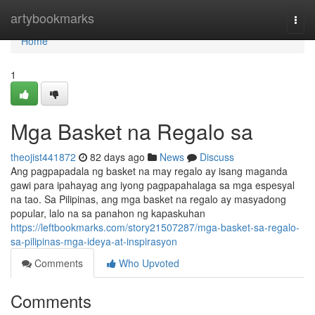
Home
artybookmarks
Togg
navi
Home
1
Mga Basket na Regalo sa
theojist441872
82 days ago
News
Discuss
Ang pagpapadala ng basket na may regalo ay isang maganda
gawi para ipahayag ang iyong pagpapahalaga sa mga espesyal
na tao. Sa Pilipinas, ang mga basket na regalo ay masyadong
popular, lalo na sa panahon ng kapaskuhan
https://leftbookmarks.com/story21507287/mga-basket-sa-regalo-
sa-pilipinas-mga-ideya-at-inspirasyon
Comments
Who Upvoted
Comments