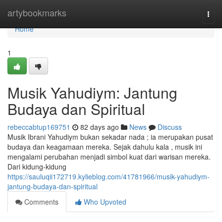
Home
artybookmarks
Togg
navi
Home
1
Musik Yahudiym: Jantung
Budaya dan Spiritual
rebeccabtup169751
82 days ago
News
Discuss
Musik Ibrani Yahudiym bukan sekadar nada ; ia merupakan pusat
budaya dan keagamaan mereka. Sejak dahulu kala , musik ini
mengalami perubahan menjadi simbol kuat dari warisan mereka.
Dari kidung-kidung
https://sauluqii172719.kylieblog.com/41781966/musik-yahudiym-
jantung-budaya-dan-spiritual
Comments
Who Upvoted