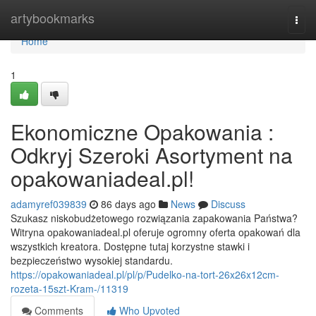
Home
artybookmarks
Togg
navi
Home
1
Ekonomiczne Opakowania :
Odkryj Szeroki Asortyment na
opakowaniadeal.pl!
adamyref039839
86 days ago
News
Discuss
Szukasz niskobudżetowego rozwiązania zapakowania Państwa?
Witryna opakowaniadeal.pl oferuje ogromny oferta opakowań dla
wszystkich kreatora. Dostępne tutaj korzystne stawki i
bezpieczeństwo wysokiej standardu.
https://opakowaniadeal.pl/pl/p/Pudelko-na-tort-26x26x12cm-
rozeta-15szt-Kram-/11319
Comments
Who Upvoted