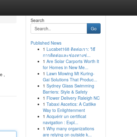
Search
Go
Published News
1
Lucabet168 ติดต่อเรา: วิธี
การติดต่อและช่องทางช่...
1
Are Solar Carports Worth It
for Homes in New Me...
1
Lawn Mowing Mt Kuring-
e ,
Gai Solutions That Produc...
1
Sydney Glass Swimming
Barriers: Style & Safety
1
Flower Delivery Raleigh NC
1
Tabaxi Ascetics: A Catlike
Way to Enlightenment
1
Acquérir un certificat
navigation : Expl...
1
Why many organizations
are relying on outside k...