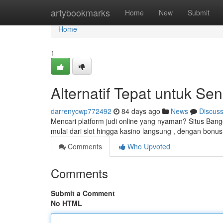
Home
artybookmarks
Home
New
Submit
Home
1
Alternatif Tepat untuk Se
darrenycwp772492
84 days ago
News
Discus
Mencari platform judi online yang nyaman? Situs Bang
mulai dari slot hingga kasino langsung , dengan bon
Comments
Who Upvoted
Comments
Submit a Comment
No HTML