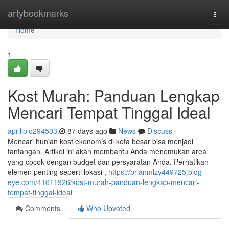
Home
artybookmarks
Togg
navi
Home
1
Kost Murah: Panduan Lengkap
Mencari Tempat Tinggal Ideal
apriliplo294503
87 days ago
News
Discuss
Mencari hunian kost ekonomis di kota besar bisa menjadi
tantangan. Artikel ini akan membantu Anda menemukan area
yang cocok dengan budget dan persyaratan Anda. Perhatikan
elemen penting seperti lokasi ,
https://brianmlzy449725.blog-
eye.com/41611926/kost-murah-panduan-lengkap-mencari-
tempat-tinggal-ideal
Comments
Who Upvoted