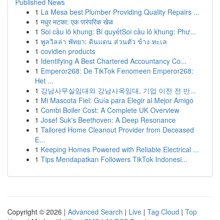
Published News
1
La Mesa best Plumber Providing Quality Repairs ...
1
मधुर मटका: एक पारंपरिक खेळ
1
Soi cầu lô khung: Bí quyếtSoi cầu lô khung: Phư...
1
พูลวิลล่า พัทยา: ดินแดน ส่วนตัว ข้าง ทะเล
1
covidien products
1
Identifying A Best Chartered Accountancy Co...
1
Emperor268: De TikTok Fenomeen Emperor268:
Het ...
1
강남사무실임대와 강남사옥임대, 기업 이전 전 반...
1
Mi Mascota Fiel: Guía para Elegir al Mejor Amigo
1
Combi Boiler Cost: A Complete UK Overview
1
Josef Suk's Beethoven: A Deep Resonance
1
Tailored Home Cleanout Provider from Deceased
E...
1
Keeping Homes Powered with Reliable Electrical ...
1
Tips Mendapatkan Followers TikTok Indonesi...
Copyright © 2026 |
Advanced Search
|
Live
|
Tag Cloud
|
Top