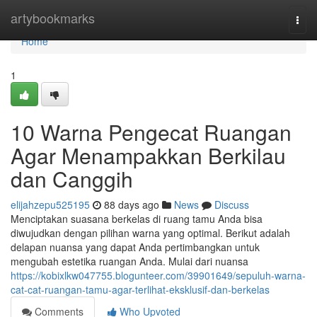
Home
artybookmarks
Togg
navi
Home
1
10 Warna Pengecat Ruangan
Agar Menampakkan Berkilau
dan Canggih
elijahzepu525195
88 days ago
News
Discuss
Menciptakan suasana berkelas di ruang tamu Anda bisa
diwujudkan dengan pilihan warna yang optimal. Berikut adalah
delapan nuansa yang dapat Anda pertimbangkan untuk
mengubah estetika ruangan Anda. Mulai dari nuansa
https://kobixlkw047755.blogunteer.com/39901649/sepuluh-warna-
cat-cat-ruangan-tamu-agar-terlihat-eksklusif-dan-berkelas
Comments
Who Upvoted