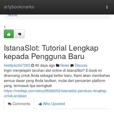
Home
artybookmarks
Togg
navi
Home
1
IstanaSlot: Tutorial Lengkap
kepada Pengguna Baru
heidijukc547583
90 days ago
News
Discuss
Ingin menjelajahi taruhan slot online di IstanaSlot? E-book ini
dirancang untuk Anda sebagai bettor baru. Kami akan membahas
semua dasar yang Anda tautkan, mulai dari pencarian platform
yang, termasuk tips seringkali
https://mediajx.com/story28066052/istanaslot-panduan-lengkap-
untuk-andalan
Comments
Who Upvoted