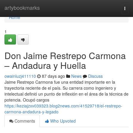
Home
artybookmarks
Togg
navi
Home
1
Don Jaime Restrepo Carmona
– Andadura y Huella
owainluzj411110
87 days ago
News
Discuss
Jaime Restrepo Carmona fue una entidad importante en la
trayectoria reciente de el país. Su carrera como ingeniero y
intelectual definió un punto de inflexión en el área de la técnica de
potencia. Ocupó cargos
https://keziajzxv039323.blog2news.com/41529718/el-restrepo-
carmona-andadura-y-legado
Comments
Who Upvoted