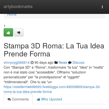
Home
artybookmarks
Togg
navi
Home
1
Stampa 3D Roma: La Tua Idea
Prende Forma
vinnyoygj366614
90 days ago
News
Discuss
Con "Stampa 3D" a "Roma", trasformare "la tua" "idea" in "realtà"
non è mai stato così "accessibile". Offriamo "soluzioni
personalizzate" per "la prototipazione" di "oggetti"
"tridimensionali". Che tu sia "un
https://estellerrtw696920.livebloggs.com/48009869/stampa-3d-
roma-la-tua-idea-prende-forma
Comments
Who Upvoted