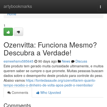
Home
artybookmarks
Togg
navi
Home
1
Ozenvitta: Funciona Mesmo?
Descubra a Verdade!
esmeehsmx585645
90 days ago
News
Discuss
Este produto tem gerado muita curiosidade ultimamente, e muitos
querem saber se cumpre o que promete. Muitas pessoas buscam
dados sobre o desempenho deste produto para controle do peso.
Abaixo vamos
https://fontedasaude.org/ozenvitta/em-quanto-
tempo-recebo-o-dinheiro-de-volta-apos-pedir-o-reembolso/
Comments
Who Upvoted
Comments