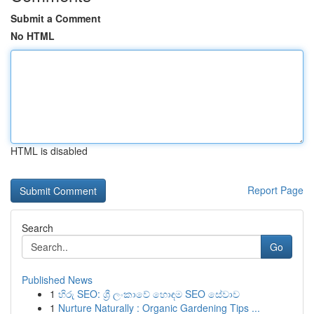
Submit a Comment
No HTML
HTML is disabled
Report Page
Search
Go
Published News
1
හිරු SEO: ශ්‍රී ලංකාවේ හොඳම SEO සේවාව
1
Nurture Naturally : Organic Gardening Tips ...