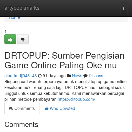
Home
artybookmarks
Togg
navi
Home
1
DRTOPUP: Sumber Pengisian
Game Online Paling Oke mu
albertmdjj043143
91 days ago
News
Discuss
Bingung cari wadah terpercaya untuk mengisi top up game online
kesukaanmu? Tenang saja lagi! DRTTOPUP hadir sebagai solusi
unggul untuk semua kebutuhanmu. Kami menawarkan berbagai
pilihan metode pembayaran
https://drtopup.com/
Comments
Who Upvoted
Comments