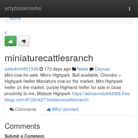
Home
artybookmarks
Togg
navi
Home
1
miniaturecattlesranch
safavkmh821508
173 days ago
News
Discuss
Mini-cow-for-sale, Micro Highpark Bull available, Chondro +
Highpark Heifer Maniature cow on the market, Mini Highpark
heifer on the market, purple Highland heifer for sale in close
proximity to me, Midsize Highpark
https://adreamtdz694068.free-
blogz.com/87260427/miniaturecattlesranch
Comments
Who Upvoted
Comments
Submit a Comment