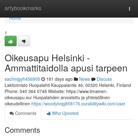
Home
artybookmarks
Togg
navi
Home
1
Oikeusapu Helsinki -
Ammattitaidolla apusi tarpeen
sachinjgyh456905
181 days ago
News
Discuss
Lakitoimisto Huopalahti Kauppalantie 46, 00320 Helsinki, Finland
Phone: 040 364 0748 Website: https://www.ilmainen-
oikeusapu.eu/ Huopalahden arvostettu ja yhteisöllinen
oikeudellinen
https://woodyivqg858176.ourabilitywiki.com/user
Comments
Who Upvoted
Comments