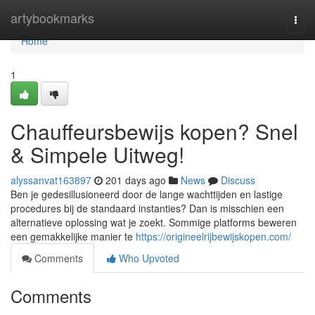
Home
artybookmarks
Togg
navi
Home
1
Chauffeursbewijs kopen? Snel
& Simpele Uitweg!
alyssanvat163897
201 days ago
News
Discuss
Ben je gedesillusioneerd door de lange wachttijden en lastige
procedures bij de standaard instanties? Dan is misschien een
alternatieve oplossing wat je zoekt. Sommige platforms beweren
een gemakkelijke manier te
https://origineelrijbewijskopen.com/
Comments
Who Upvoted
Comments