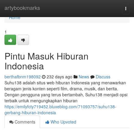
Home
artybookmarks
Togg
navi
Home
1
Pintu Masuk Hiburan
Indonesia
berthafbnm198092
232 days ago
News
Discuss
Suhu138 adalah situs web hiburan Indonesia yang menawarkan
beragam jenis konten seperti film, drama, musik, dan berita.
Dengan pengguna yang terus bertambah, Suhu138 menjadi opsi
terbaik untuk mengungkapkan hiburan
https://emilyfcty719452.bluxeblog.com/71093757/suhu138-
gerbang-hiburan-indonesia
Comments
Who Upvoted