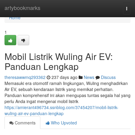
Home
artybookmarks
Togg
navi
Home
1
Mobil Listrik Wuling Air EV:
Panduan Lengkap
theresawwmq293362
237 days ago
News
Discuss
Memasuki era otomotif ramah lingkungan, Wuling menghadirkan
Air EV, sebuah kendaraan listrik yang memikat perhatian.
Panduan komprehensif ini akan mengupas tuntas segala hal yang
perlu Anda ingat mengenai mobil listrik
https://amierant496734.ssnblog.com/37454207/mobil-listrik-
wuling-air-ev-panduan-lengkap
Comments
Who Upvoted