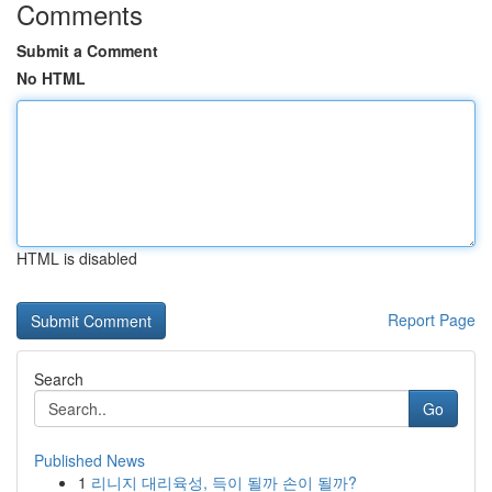
Comments
Submit a Comment
No HTML
HTML is disabled
Report Page
Search
Go
Published News
1
리니지 대리육성, 득이 될까 손이 될까?