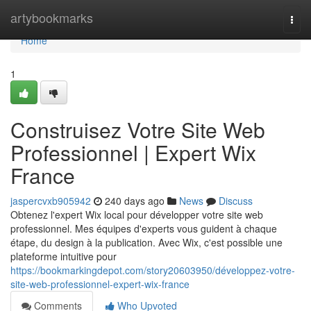
Home
artybookmarks
Togg
navi
Home
1
Construisez Votre Site Web
Professionnel | Expert Wix
France
jaspercvxb905942
240 days ago
News
Discuss
Obtenez l'expert Wix local pour développer votre site web
professionnel. Mes équipes d'experts vous guident à chaque
étape, du design à la publication. Avec Wix, c'est possible une
plateforme intuitive pour
https://bookmarkingdepot.com/story20603950/développez-votre-
site-web-professionnel-expert-wix-france
Comments
Who Upvoted