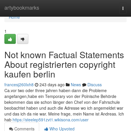
Home
artybookmarks
Togg
navi
Home
1
Not known Factual Statements
About registrierten copyright
kaufen berlin
francesj260lxh8
243 days ago
News
Discuss
Ca.vor two oder three jahren haben dann die Probleme
angefangen,habe ein Temporary von der Polnische Behörde
bekommen das sie schon länger den Chef von der Fahrschule
beobachtet haben und auch die Adresse wo ich angemeldet war
und das ich da nie war. Meine frage, mein Name ist Andreas. Ich
hab
https://steelep591zvt1.wikisona.com/user
Comments
Who Upvoted