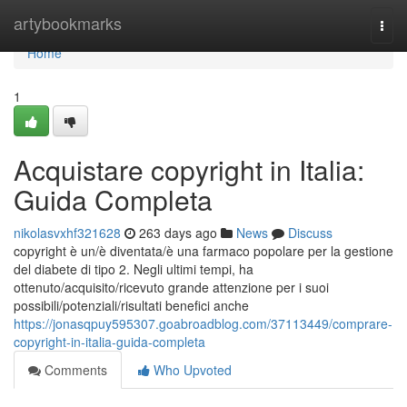
Home
artybookmarks
Togg
navi
Home
1
Acquistare copyright in Italia:
Guida Completa
nikolasvxhf321628
263 days ago
News
Discuss
copyright è un/è diventata/è una farmaco popolare per la gestione
del diabete di tipo 2. Negli ultimi tempi, ha
ottenuto/acquisito/ricevuto grande attenzione per i suoi
possibili/potenziali/risultati benefici anche
https://jonasqpuy595307.goabroadblog.com/37113449/comprare-
copyright-in-italia-guida-completa
Comments
Who Upvoted