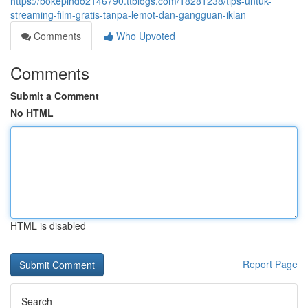
https://bokepindo2146790.ttblogs.com/18281238/tips-untuk-
streaming-film-gratis-tanpa-lemot-dan-gangguan-iklan
Comments
Who Upvoted
Comments
Submit a Comment
No HTML
HTML is disabled
Report Page
Search