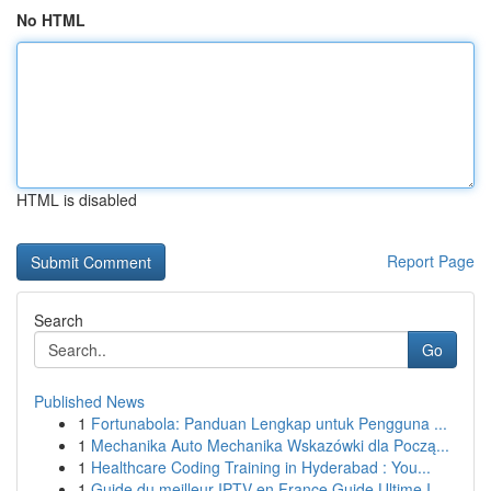
No HTML
HTML is disabled
Report Page
Search
Go
Published News
1
Fortunabola: Panduan Lengkap untuk Pengguna ...
1
Mechanika Auto Mechanika Wskazówki dla Począ...
1
Healthcare Coding Training in Hyderabad : You...
1
Guide du meilleur IPTV en France Guide Ultime I...