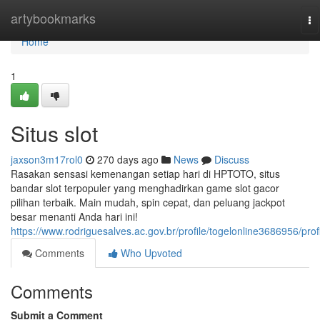
Home
artybookmarks
To
na
Home
1
Situs slot
jaxson3m17rol0
270 days ago
News
Discuss
Rasakan sensasi kemenangan setiap hari di HPTOTO, situs
bandar slot terpopuler yang menghadirkan game slot gacor
pilihan terbaik. Main mudah, spin cepat, dan peluang jackpot
besar menanti Anda hari ini!
https://www.rodriguesalves.ac.gov.br/profile/togelonline3686956/prof
Comments
Who Upvoted
Comments
Submit a Comment