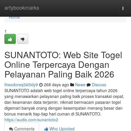
Home
artybookmarks
Togg
navi
Home
1
SUNANTOTO: Web Site Togel
Online Terpercaya Dengan
Pelayanan Paling Baik 2026
theodoreq345idy9
268 days ago
News
Discuss
SUNANTOTO adalah web togel online terpercaya tahun 2026
yang menawarkan pelayanan paling baik proses transaksi cepat,
dan keamanan data terjamin. nikmati bermacam pasaran togel
digemari banyak orang dengan kesempatan menang besar dan
bonus menarik tiap-tiap hari cuman di SUNANTOTO.
https://audio.com/sunantoto2
Comments
Who Upvoted