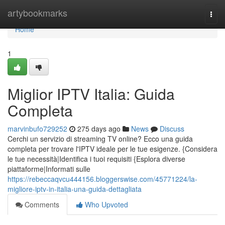
Home
artybookmarks
Togg
navi
Home
1
Miglior IPTV Italia: Guida
Completa
marvinbufo729252
275 days ago
News
Discuss
Cerchi un servizio di streaming TV online? Ecco una guida
completa per trovare l'IPTV ideale per le tue esigenze. {Considera
le tue necessità|Identifica i tuoi requisiti {Esplora diverse
piattaforme|Informati sulle
https://rebeccaqvcu444156.bloggerswise.com/45771224/la-
migliore-iptv-in-italia-una-guida-dettagliata
Comments
Who Upvoted