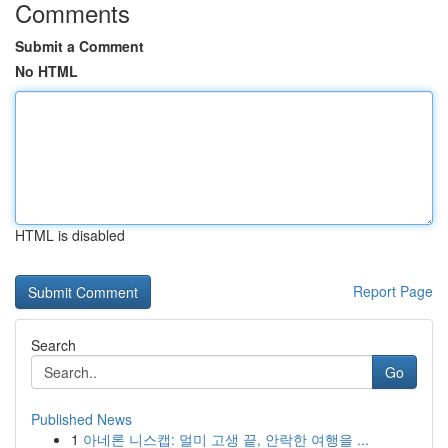
Comments
Submit a Comment
No HTML
HTML is disabled
Report Page
Search
Go
Published News
1
아네론 니스캡: 멀미 고생 끝, 안락한 여행을 ...