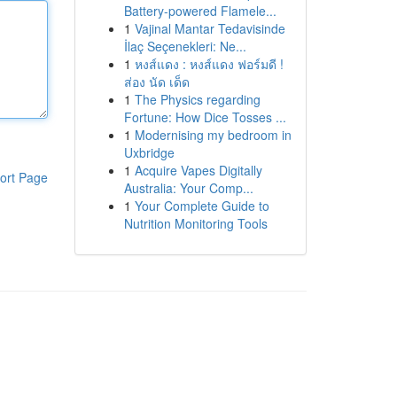
Battery-powered Flamele...
1
Vajinal Mantar Tedavisinde
İlaç Seçenekleri: Ne...
1
หงส์แดง : หงส์แดง ฟอร์มดี !
ส่อง นัด เด็ด
1
The Physics regarding
Fortune: How Dice Tosses ...
1
Modernising my bedroom in
Uxbridge
1
Acquire Vapes Digitally
ort Page
Australia: Your Comp...
1
Your Complete Guide to
Nutrition Monitoring Tools