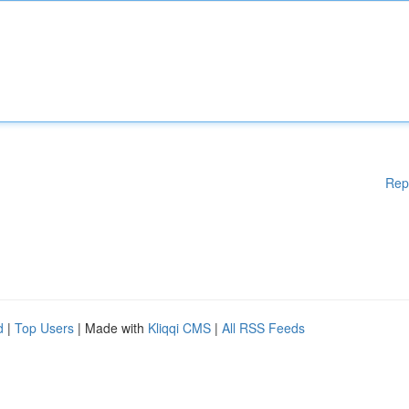
Rep
d
|
Top Users
| Made with
Kliqqi CMS
|
All RSS Feeds