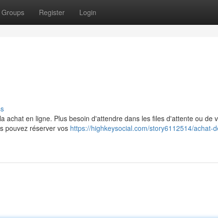
Groups
Register
Login
ss
 achat en ligne. Plus besoin d'attendre dans les files d'attente ou de 
us pouvez réserver vos
https://highkeysocial.com/story6112514/achat-de