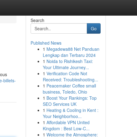
Search
Go
Published News
1
Megadewa88 Net Panduan
Lengkap dan Terbaru 2024
1
Noida to Rishikesh Taxi:
Your Ultimate Journey...
1
Verification Code Not
vous
Received: Troubleshooting...
-billets-
1
Peacemaker Coffee small
business, Toledo, Ohio
1
Boost Your Rankings: Top
SEO Services UK
1
Heating & Cooling in Kent :
Your Neighborhoo...
1
Affordable VPN United
Kingdom : Best Low-C...
1
Welcome the Atmosphere: