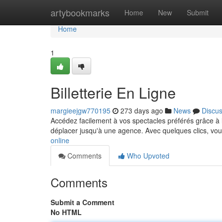
Home
artybookmarks
Home
New
Submit
Home
1
Billetterie En Ligne
margieejgw770195
273 days ago
News
Discu
Accédez facilement à vos spectacles préférés grâce à la
déplacer jusqu'à une agence. Avec quelques clics, vo
online
Comments
Who Upvoted
Comments
Submit a Comment
No HTML