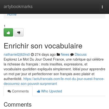
Home
artybookmarks
Togg
navi
Home
1
Enrichir son vocabulaire
nathaniel2j92lrs0
274 days ago
News
Discuss
Explorez Le Mot Du Jour Ouest France, une rubrique qui célèbre
la richesse du français : mots insolites, expressions, et
vocabulaire quotidien expliqués simplement. Idéal pour apprendre
un mot par jour et perfectionner son français avec plaisir et
authenticité.
https://actufrancais.com/le-mot-du-jour-ouest-france-
decouvrez-son-pouvoir-surprenant
Comments
Who Upvoted
Comments