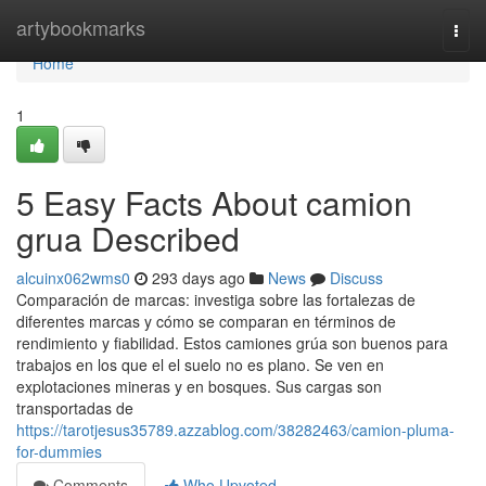
Home
artybookmarks
Togg
navi
Home
1
5 Easy Facts About camion
grua Described
alcuinx062wms0
293 days ago
News
Discuss
Comparación de marcas: investiga sobre las fortalezas de
diferentes marcas y cómo se comparan en términos de
rendimiento y fiabilidad. Estos camiones grúa son buenos para
trabajos en los que el el suelo no es plano. Se ven en
explotaciones mineras y en bosques. Sus cargas son
transportadas de
https://tarotjesus35789.azzablog.com/38282463/camion-pluma-
for-dummies
Comments
Who Upvoted