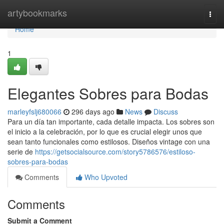
Home
artybookmarks
Togg
navi
Home
1
Elegantes Sobres para Bodas
marleyfslj680066
296 days ago
News
Discuss
Para un día tan importante, cada detalle impacta. Los sobres son
el inicio a la celebración, por lo que es crucial elegir unos que
sean tanto funcionales como estilosos. Diseños vintage con una
serie de
https://getsocialsource.com/story5786576/estiloso-
sobres-para-bodas
Comments
Who Upvoted
Comments
Submit a Comment