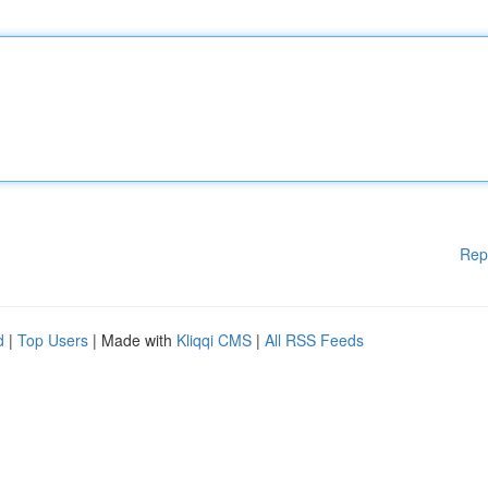
Rep
d
|
Top Users
| Made with
Kliqqi CMS
|
All RSS Feeds