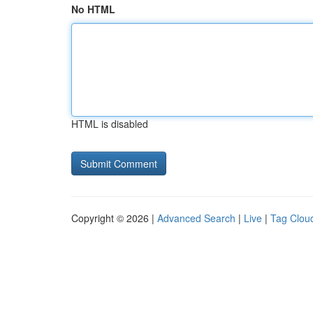
No HTML
HTML is disabled
Copyright © 2026 |
Advanced Search
|
Live
|
Tag Clou